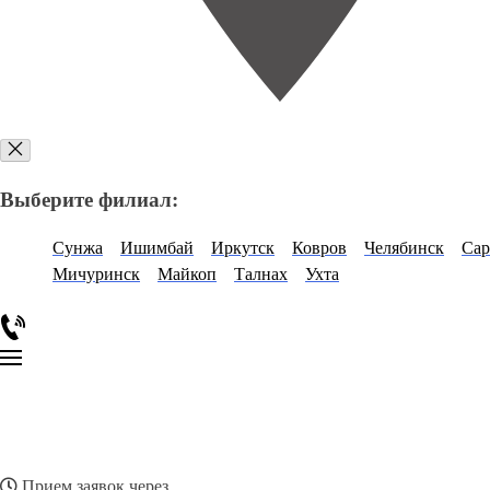
Выберите филиал:
Сунжа
Ишимбай
Иркутск
Ковров
Челябинск
Сар
Мичуринск
Майкоп
Талнах
Ухта
Прием заявок через