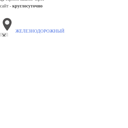
сайт -
круглосуточно
ЖЕЛЕЗНОДОРОЖНЫЙ
Выберите филиал:
Сальск
Санкт-Петербург
Уссурийск
Жуковский
Ни
Тагил
Ростов-на-Дону
Невинномысск
Муром
Пуш
8(800)5527584
Заказать звонок
Благоустройство в Железнодорожном
Памятники
Ограды
Укладка пл