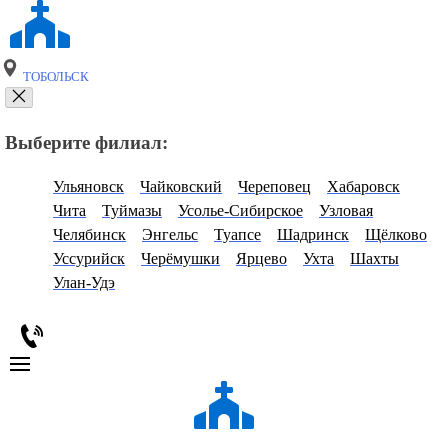
ТОБОЛЬСК
Выберите филиал:
Ульяновск
Чайковский
Череповец
Хабаровск
Чита
Туймазы
Усолье-Сибирское
Узловая
Челябинск
Энгельс
Туапсе
Шадринск
Щёлково
Уссурийск
Черёмушки
Ярцево
Ухта
Шахты
Улан-Удэ