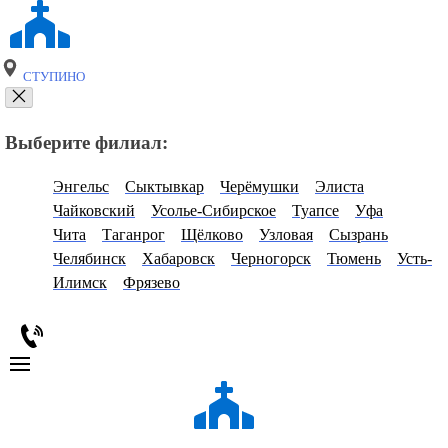
СТУПИНО
Выберите филиал:
Энгельс
Сыктывкар
Черёмушки
Элиста
Чайковский
Усолье-Сибирское
Туапсе
Уфа
Чита
Таганрог
Щёлково
Узловая
Сызрань
Челябинск
Хабаровск
Черногорск
Тюмень
Усть-
Илимск
Фрязево