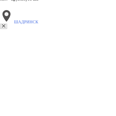
ШАДРИНСК
Выберите филиал:
Южно-Сахалинск
Ярцево
Якутск
Щёлково
Яросла
8(800)5527584
Заказать звонок
Щебень в Шадринске
Виды
Услуги
Цены
Сотрудничество
Контакты