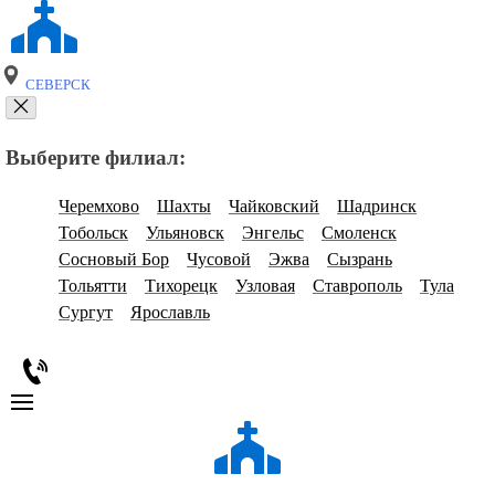
СЕВЕРСК
Выберите филиал:
Черемхово
Шахты
Чайковский
Шадринск
Тобольск
Ульяновск
Энгельс
Смоленск
Сосновый Бор
Чусовой
Эжва
Сызрань
Тольятти
Тихорецк
Узловая
Ставрополь
Тула
Сургут
Ярославль