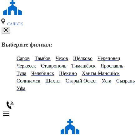
САЛЬСК
Выберите филиал:
Саров
Тамбов
Чехов
Щёлково
Череповец
Черкесск
Ставрополь
Тимашёвск
Ярославль
Тула
Челябинск
Щекино
Ханты-Мансийск
Соликамск
Шахты
Старый Оскол
Ухта
Сызрань
Уфа