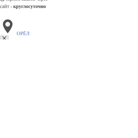
сайт -
круглосуточно
ОРЁЛ
Выберите филиал:
Ярославль
Саранск
Чайковский
Черемхово
Павлов
Сарапул
Стерлитамак
Ростов-на-Дону
Чебоксары
8(800)5527584
Заказать звонок
Благоустройство в Орле
Памятники
Ограды
Укладка плитки
Цены
Сот