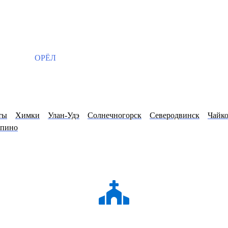
ОРЁЛ
ты
Химки
Улан-Удэ
Солнечногорск
Северодвинск
Чайк
упино