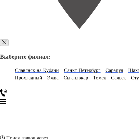
Выберите филиал:
Славянск-на-Кубани
Санкт-Петербург
Сарапул
Шах
Прохладный
Эжва
Сыктывкар
Томск
Сальск
Ст
Прием заявок через