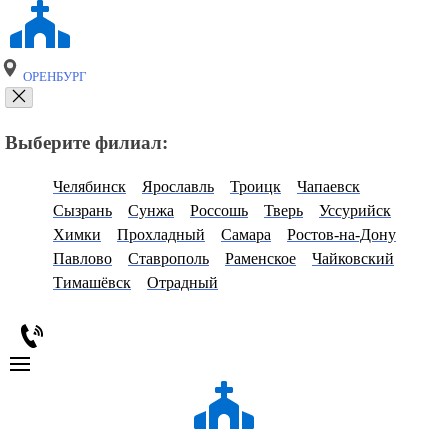
ОРЕНБУРГ
Выберите филиал:
Челябинск
Ярославль
Троицк
Чапаевск
Сызрань
Сунжа
Россошь
Тверь
Уссурийск
Химки
Прохладный
Самара
Ростов-на-Дону
Павлово
Ставрополь
Раменское
Чайковский
Тимашёвск
Отрадный