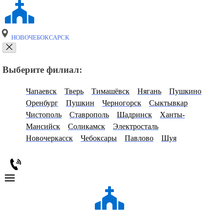
НОВОЧЕБОКСАРСК
Выберите филиал:
Чапаевск
Тверь
Тимашёвск
Нягань
Пушкино
Оренбург
Пушкин
Черногорск
Сыктывкар
Чистополь
Ставрополь
Шадринск
Ханты-
Мансийск
Соликамск
Электросталь
Новочеркасск
Чебоксары
Павлово
Шуя