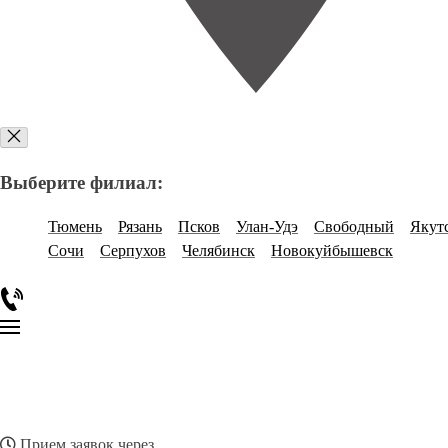
Выберите филиал:
Тюмень
Рязань
Псков
Улан-Удэ
Свободный
Якут
Сочи
Серпухов
Челябинск
Новокуйбышевск
Прием заявок через