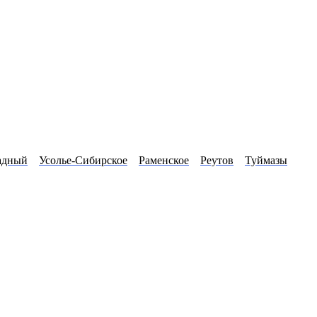
адный
Усолье-Сибирское
Раменское
Реутов
Туймазы