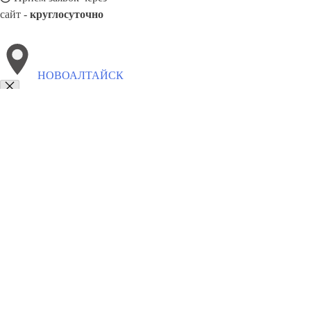
сайт -
круглосуточно
НОВОАЛТАЙСК
Выберите филиал:
Славянск-на-Кубани
Ростов-на-Дону
Старый Оскол
Хабаровск
Сальск
Сосновый Бор
Усолье-Сибирское
8(800)5527584
Заказать звонок
Натяжные потолки в Новоалтайске
Назначение
Виды
Цены
Сотруднич