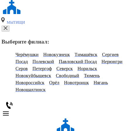
МЫТИЩИ
Выберите филиал:
Черёмушки
Новокузнецк
Тимашёвск
Сергиев
Посад
Полевской
Павловский Посад
Нерюнгри
Серов
Петергоф
Северск
Норильск
Новокуйбышевск
Свободный
Тюмень
Новороссийск
Орёл
Новотроицк
Нягань
Новошахтинск