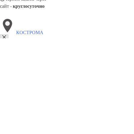
сайт -
круглосуточно
КОСТРОМА
Выберите филиал:
Муром
Туймазы
Сибай
Отрадный
Ханты-Мансийс
Лыткарино
Орехово-Зуево
Саранск
Реутов
Кстово
8(800)5527584
Заказать звонок
Натяжные потолки в Костроме
Назначение
Виды
Цены
Сотрудничест