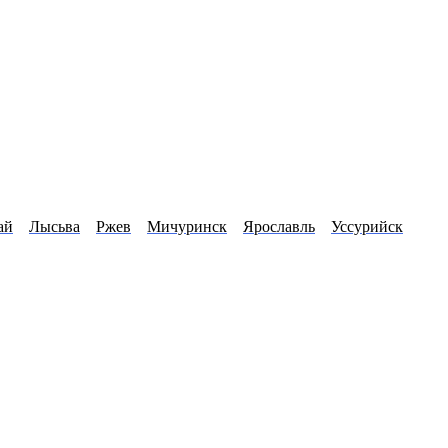
ай
Лысьва
Ржев
Мичуринск
Ярославль
Уссурийск