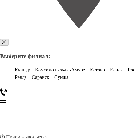
Выберите филиал:
Кунгур
Комсомольск-на-Амуре
Кстово
Канск
Росл
Ревда
Саранск
Сунжа
Прием заявок через