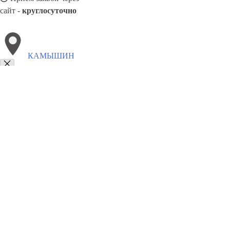
сайт -
круглосуточно
КАМЫШИН
Выберите филиал:
Чусовой
Пермь
Сибай
Клин
Североморск
Черем
Каспийск
Орск
Магадан
Фрязево
8(800)5527584
Заказать звонок
Столешницы в Камышине
Услуги
Цены
Сотрудничество
Контакты