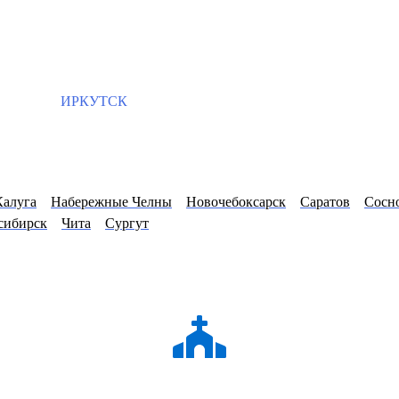
ИРКУТСК
Калуга
Набережные Челны
Новочебоксарск
Саратов
Сосн
сибирск
Чита
Сургут