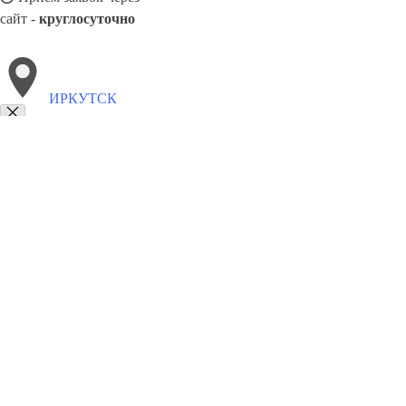
сайт -
круглосуточно
ИРКУТСК
Выберите филиал:
Пятигорск
Климовск
Лабинск
Сосновый Бор
Щек
Сургут
Кузнецк
Фрязино
Новочебоксарск
8(800)5527584
Заказать звонок
Двери ПВХ в Иркутске
Виды
Цены
Сотрудничество
Контакты