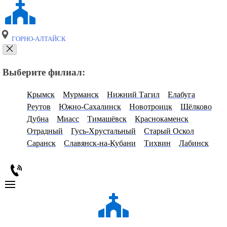
ГОРНО-АЛТАЙСК
Выберите филиал:
Крымск
Мурманск
Нижний Тагил
Елабуга
Реутов
Южно-Сахалинск
Новотроицк
Щёлково
Дубна
Миасс
Тимашёвск
Краснокаменск
Отрадный
Гусь-Хрустальный
Старый Оскол
Саранск
Славянск-на-Кубани
Тихвин
Лабинск