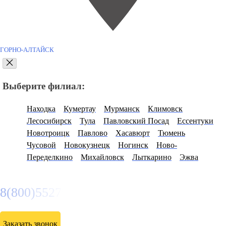
ГОРНО-АЛТАЙСК
Выберите филиал:
Находка
Кумертау
Мурманск
Климовск
Лесосибирск
Тула
Павловский Посад
Ессентуки
Новотроицк
Павлово
Хасавюрт
Тюмень
Чусовой
Новокузнецк
Ногинск
Ново-
Переделкино
Михайловск
Лыткарино
Эжва
8(800)5527584
Заказать звонок