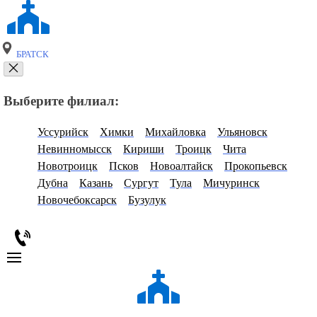
БРАТСК
Выберите филиал:
Уссурийск
Химки
Михайловка
Ульяновск
Невинномысск
Кириши
Троицк
Чита
Новотроицк
Псков
Новоалтайск
Прокопьевск
Дубна
Казань
Сургут
Тула
Мичуринск
Новочебоксарск
Бузулук